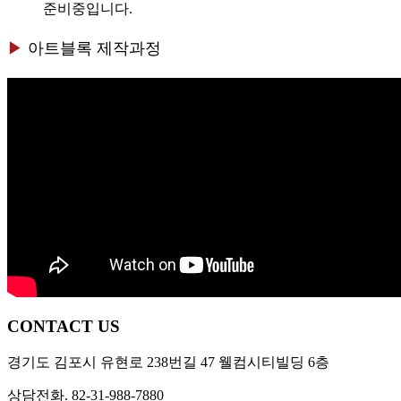
준비중입니다.
▶
아트블록 제작과정
CONTACT US
경기도 김포시 유현로 238번길 47 웰컴시티빌딩 6층
상담전화. 82-31-988-7880